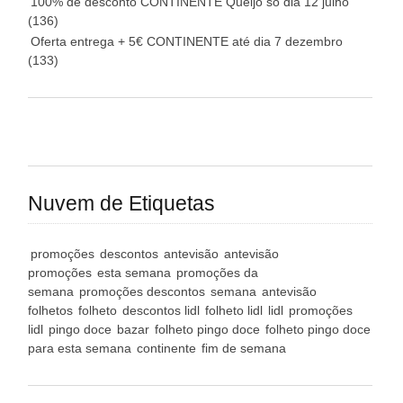
100% de desconto CONTINENTE Queijo só dia 12 julho
(136)
Oferta entrega + 5€ CONTINENTE até dia 7 dezembro
(133)
Nuvem de Etiquetas
promoções
descontos
antevisão
antevisão
promoções
esta semana
promoções da
semana
promoções descontos
semana
antevisão
folhetos
folheto
descontos lidl
folheto lidl
lidl
promoções
lidl
pingo doce
bazar
folheto pingo doce
folheto pingo doce
para esta semana
continente
fim de semana