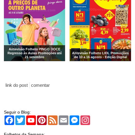
Antevisão Folheto PINGO DOCE
Regresso às Aulas Promoções até
Antevisão Folheto LIDL Promoções
21 setembro
de 10 a 16 agosto - Edição Digital
link do post
comentar
Seguir o Blog:
Facebook
Twitter
YouTube
Pinterest
Feed
Email
Messenger
Instagram
Folhetos da Semana: