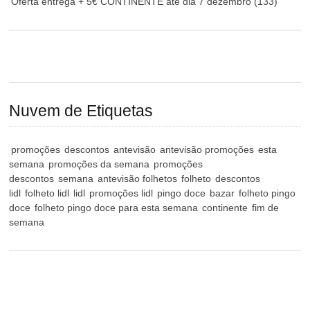
Oferta entrega + 5€ CONTINENTE até dia 7 dezembro
(133)
Nuvem de Etiquetas
promoções
descontos
antevisão
antevisão promoções
esta
semana
promoções da semana
promoções
descontos
semana
antevisão folhetos
folheto
descontos
lidl
folheto lidl
lidl
promoções lidl
pingo doce
bazar
folheto pingo
doce
folheto pingo doce para esta semana
continente
fim de
semana