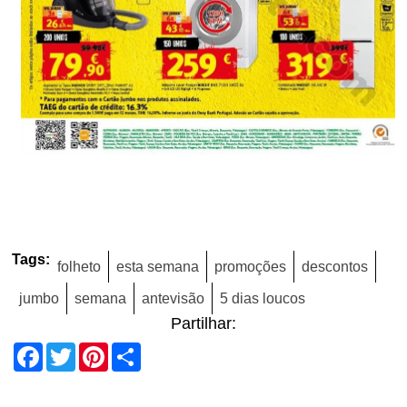
Tags:
folheto
esta semana
promoções
descontos
jumbo
semana
antevisão
5 dias loucos
Partilhar:
Facebook
Twitter
Pinterest
Share