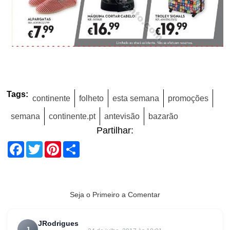
Tags:
continente
folheto
esta semana
promoções
semana
continente.pt
antevisão
bazarão
Partilhar:
Facebook
Twitter
Pinterest
Share
Seja o Primeiro a Comentar
JRodrigues
J