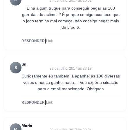
24 de julho, 2017 às 10:01
E há algum truque para conseguir pegar as 100
garrafas de actimel ? É porque comigo acontece que
o jogo termina mal começa, não consigo pegar mais
de 5 ou 6.
|
RESPONDER
Link
Sil
S
23 de julho, 2017 às 23:19
Curiosamente eu também já apanhei as 100 diversas
vezes e nunca ganhei nada...! Vou expôr a situação
para o email mencionado. Obrigada
|
RESPONDER
Link
Maria
M