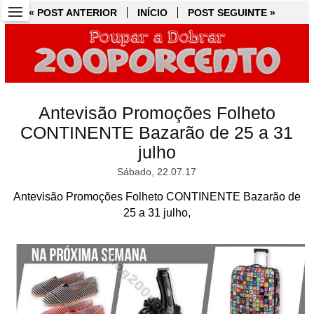
« POST ANTERIOR
« POST ANTERIOR
INÍCIO
INÍCIO
POST SEGUINTE »
POST SEGUINTE »
Antevisão Promoções Folheto
CONTINENTE Bazarão de 25 a 31
julho
Sábado, 22.07.17
Antevisão Promoções Folheto CONTINENTE Bazarão de
25 a 31 julho,