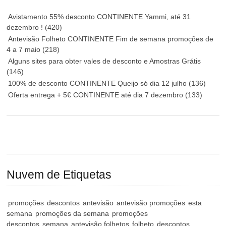
Avistamento 55% desconto CONTINENTE Yammi, até 31
dezembro !
(420)
Antevisão Folheto CONTINENTE Fim de semana promoções de
4 a 7 maio
(218)
Alguns sites para obter vales de desconto e Amostras Grátis
(146)
100% de desconto CONTINENTE Queijo só dia 12 julho
(136)
Oferta entrega + 5€ CONTINENTE até dia 7 dezembro
(133)
Nuvem de Etiquetas
promoções
descontos
antevisão
antevisão promoções
esta
semana
promoções da semana
promoções
descontos
semana
antevisão folhetos
folheto
descontos