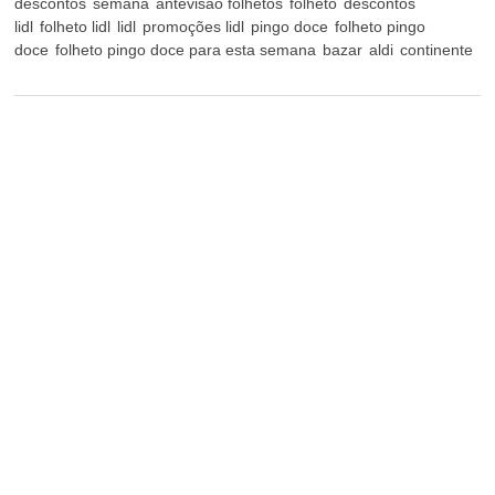
descontos
semana
antevisão folhetos
folheto
descontos
lidl
folheto lidl
lidl
promoções lidl
pingo doce
folheto pingo
doce
folheto pingo doce para esta semana
bazar
aldi
continente