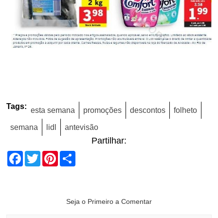
Tags:
esta semana
promoções
descontos
folheto
semana
lidl
antevisão
Partilhar:
Facebook
Twitter
Pinterest
Share
Seja o Primeiro a Comentar