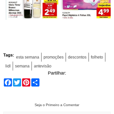
Tags:
esta semana
promoções
descontos
folheto
lidl
semana
antevisão
Partilhar:
Facebook
Twitter
Pinterest
Share
Seja o Primeiro a Comentar