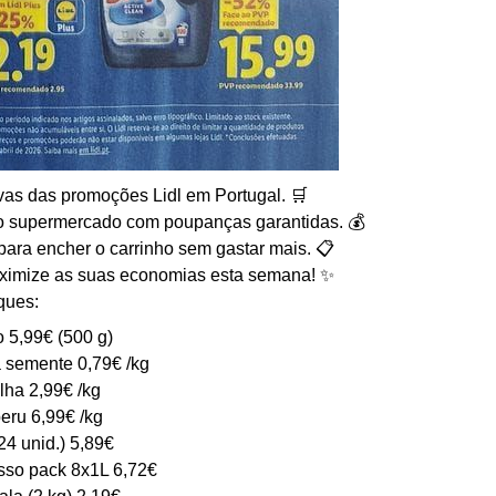
vas das promoções Lidl em Portugal. 🛒
 ao supermercado com poupanças garantidas. 💰
para encher o carrinho sem gastar mais. 📋
aximize as suas economias esta semana! ✨
ques:
 5,99€ (500 g)
 semente 0,79€ /kg
ha 2,99€ /kg
eru 6,99€ /kg
24 unid.) 5,89€
sso pack 8x1L 6,72€
ala (2 kg) 2,19€