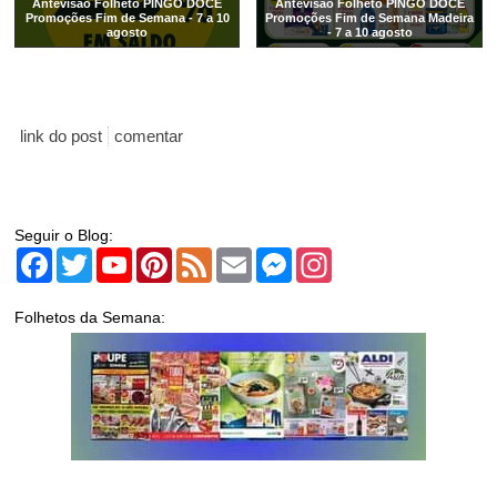
Antevisão Folheto PINGO DOCE
Antevisão Folheto PINGO DOCE
Promoções Fim de Semana - 7 a 10
Promoções Fim de Semana Madeira
agosto
- 7 a 10 agosto
link do post
comentar
Seguir o Blog:
Facebook
Twitter
YouTube
Pinterest
Feed
Email
Messenger
Instagram
Folhetos da Semana: