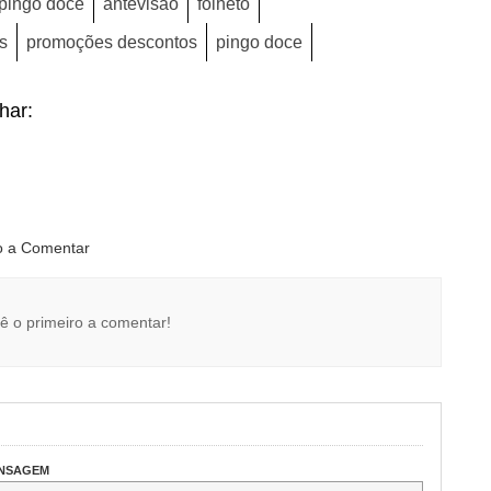
 pingo doce
antevisão
folheto
s
promoções descontos
pingo doce
lhar:
ro a Comentar
ê o primeiro a comentar!
ENSAGEM