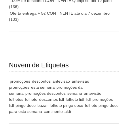
100% de desconto CONTINENTE Queijo só dia 12 julho
(136)
Oferta entrega + 5€ CONTINENTE até dia 7 dezembro
(133)
Nuvem de Etiquetas
promoções
descontos
antevisão
antevisão
promoções
esta semana
promoções da
semana
promoções descontos
semana
antevisão
folhetos
folheto
descontos lidl
folheto lidl
lidl
promoções
lidl
pingo doce
bazar
folheto pingo doce
folheto pingo doce
para esta semana
continente
aldi