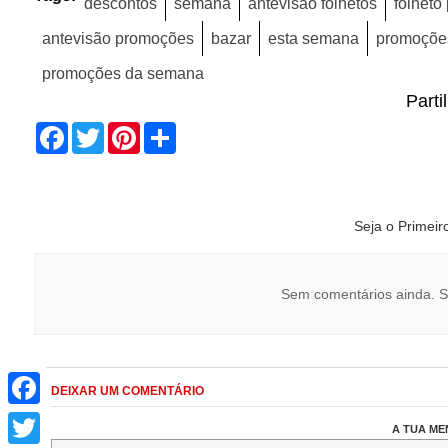
descontos
semana
antevisão folhetos
folheto
antevisão promoções
bazar
esta semana
promoçõe
promoções da semana
Parti
Facebook
Twitter
Pinterest
Share
Seja o Primei
Sem comentários ainda. S
Facebook
DEIXAR UM COMENTÁRIO
Twitter
A TUA M