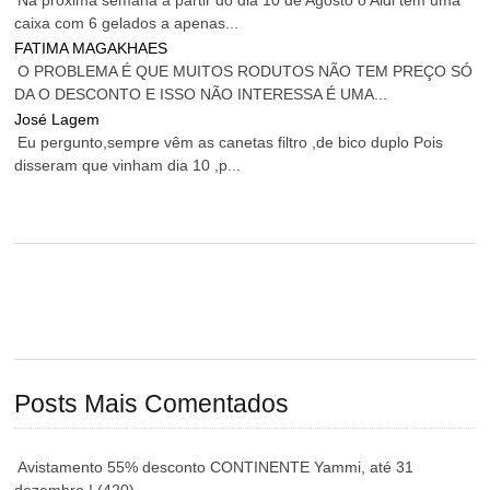
Na próxima semana a partir do dia 10 de Agosto o Aldi tem uma
caixa com 6 gelados a apenas...
FATIMA MAGAKHAES
O PROBLEMA É QUE MUITOS RODUTOS NÃO TEM PREÇO SÓ
DA O DESCONTO E ISSO NÃO INTERESSA É UMA...
José Lagem
Eu pergunto,sempre vêm as canetas filtro ,de bico duplo Pois
disseram que vinham dia 10 ,p...
Posts Mais Comentados
Avistamento 55% desconto CONTINENTE Yammi, até 31
dezembro !
(420)