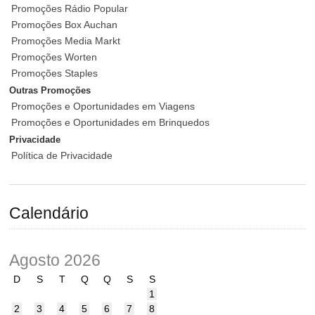
Promoções Rádio Popular
Promoções Box Auchan
Promoções Media Markt
Promoções Worten
Promoções Staples
Outras Promoções
Promoções e Oportunidades em Viagens
Promoções e Oportunidades em Brinquedos
Privacidade
Política de Privacidade
Calendário
Agosto 2026
D
S
T
Q
Q
S
S
1
2
3
4
5
6
7
8