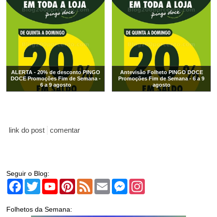
ALERTA - 20% de desconto PINGO
Antevisão Folheto PINGO DOCE
DOCE Promoções Fim de Semana -
Promoções Fim de Semana - 6 a 9
6 a 9 agosto
agosto
link do post
comentar
Seguir o Blog:
Facebook
Twitter
YouTube
Pinterest
Feed
Email
Messenger
Instagram
Folhetos da Semana: