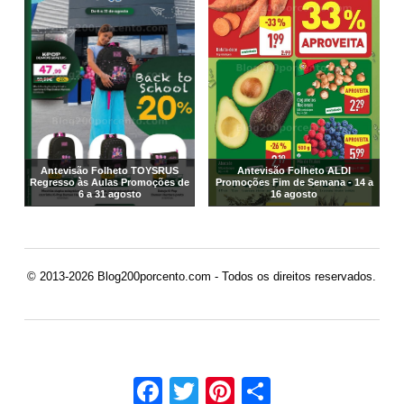
Antevisão Folheto TOYSRUS
Antevisão Folheto ALDI
Regresso às Aulas Promoções de
Promoções Fim de Semana - 14 a
6 a 31 agosto
16 agosto
© 2013-2026 Blog200porcento.com - Todos os direitos reservados.
Facebook
Twitter
Pinterest
Share