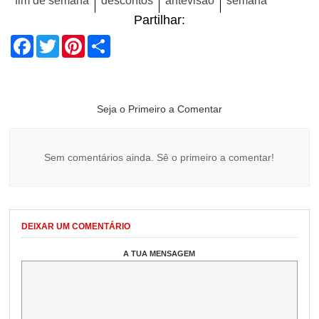
fim de semana
descontos
antevisão
semana
Partilhar:
Facebook
Twitter
Pinterest
Share
Seja o Primeiro a Comentar
Sem comentários ainda. Sê o primeiro a comentar!
DEIXAR UM COMENTÁRIO
A TUA MENSAGEM