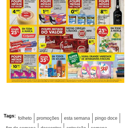
Tags:
folheto
promoções
esta semana
pingo doce