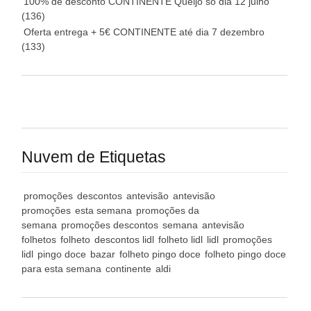
100% de desconto CONTINENTE Queijo só dia 12 julho
(136)
Oferta entrega + 5€ CONTINENTE até dia 7 dezembro
(133)
Nuvem de Etiquetas
promoções
descontos
antevisão
antevisão
promoções
esta semana
promoções da
semana
promoções descontos
semana
antevisão
folhetos
folheto
descontos lidl
folheto lidl
lidl
promoções
lidl
pingo doce
bazar
folheto pingo doce
folheto pingo doce
para esta semana
continente
aldi