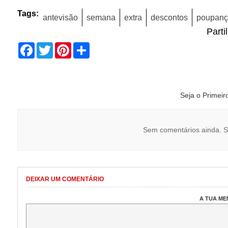
Tags:
antevisão
semana
extra
descontos
poupanç
Parti
Facebook
Twitter
Pinterest
Share
Seja o Primei
Sem comentários ainda. S
DEIXAR UM COMENTÁRIO
A TUA M