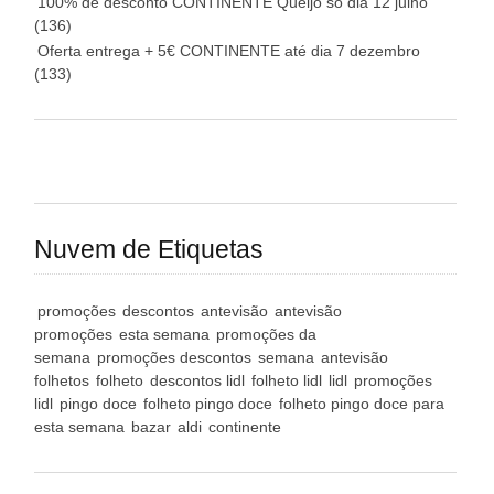
100% de desconto CONTINENTE Queijo só dia 12 julho
(136)
Oferta entrega + 5€ CONTINENTE até dia 7 dezembro
(133)
Nuvem de Etiquetas
promoções
descontos
antevisão
antevisão
promoções
esta semana
promoções da
semana
promoções descontos
semana
antevisão
folhetos
folheto
descontos lidl
folheto lidl
lidl
promoções
lidl
pingo doce
folheto pingo doce
folheto pingo doce para
esta semana
bazar
aldi
continente