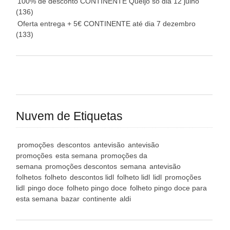
100% de desconto CONTINENTE Queijo só dia 12 julho
(136)
Oferta entrega + 5€ CONTINENTE até dia 7 dezembro
(133)
Nuvem de Etiquetas
promoções
descontos
antevisão
antevisão
promoções
esta semana
promoções da
semana
promoções descontos
semana
antevisão
folhetos
folheto
descontos lidl
folheto lidl
lidl
promoções
lidl
pingo doce
folheto pingo doce
folheto pingo doce para
esta semana
bazar
continente
aldi