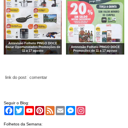
Antevisão Folheto PINGO DOCE
Bazar Oportunidades Promoções de
Antevisão Folheto PINGO DOCE
11 a 17 agosto
Promoções de 11 a 17 agosto
link do post
comentar
Seguir o Blog:
Facebook
Twitter
YouTube
Pinterest
Feed
Email
Messenger
Instagram
Folhetos da Semana: