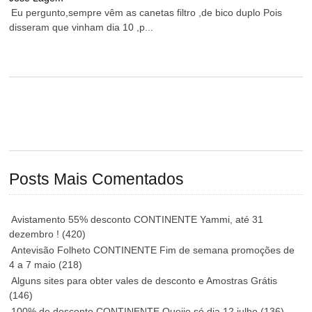
Eu pergunto,sempre vêm as canetas filtro ,de bico duplo Pois
disseram que vinham dia 10 ,p...
Posts Mais Comentados
Avistamento 55% desconto CONTINENTE Yammi, até 31
dezembro !
(420)
Antevisão Folheto CONTINENTE Fim de semana promoções de
4 a 7 maio
(218)
Alguns sites para obter vales de desconto e Amostras Grátis
(146)
100% de desconto CONTINENTE Queijo só dia 12 julho
(136)