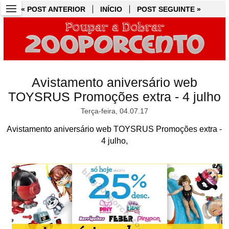
« POST ANTERIOR
« POST ANTERIOR
INÍCIO
INÍCIO
POST SEGUINTE »
POST SEGUINTE »
Avistamento aniversário web
TOYSRUS Promoções extra - 4 julho
Terça-feira, 04.07.17
Avistamento aniversário web TOYSRUS Promoções extra -
4 julho,