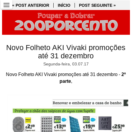
« POST ANTERIOR
« POST ANTERIOR
INÍCIO
INÍCIO
POST SEGUINTE »
POST SEGUINTE »
Novo Folheto AKI Vivaki promoções
até 31 dezembro
Segunda-feira, 03.07.17
Novo Folheto AKI Vivaki promoções até 31 dezembro -
2ª
parte
,