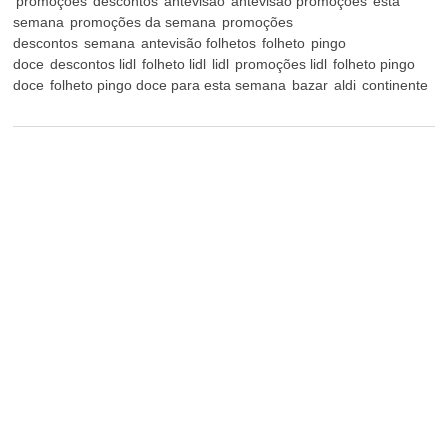
promoções
descontos
antevisão
antevisão promoções
esta
semana
promoções da semana
promoções
descontos
semana
antevisão folhetos
folheto
pingo
doce
descontos lidl
folheto lidl
lidl
promoções lidl
folheto pingo
doce
folheto pingo doce para esta semana
bazar
aldi
continente