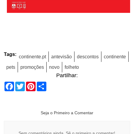
Tags:
continente.pt
antevisão
descontos
continente
pets
promoções
novo
folheto
Partilhar:
Facebook
Twitter
Pinterest
Share
Seja o Primeiro a Comentar
Sem comentários ainda. Sê o primeiro a comentar!