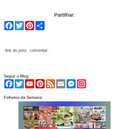
Partilhar:
Facebook
Twitter
Pinterest
Share
link do post
comentar
Seguir o Blog:
Facebook
Twitter
YouTube
Pinterest
Feed
Email
Messenger
Instagram
Folhetos da Semana: