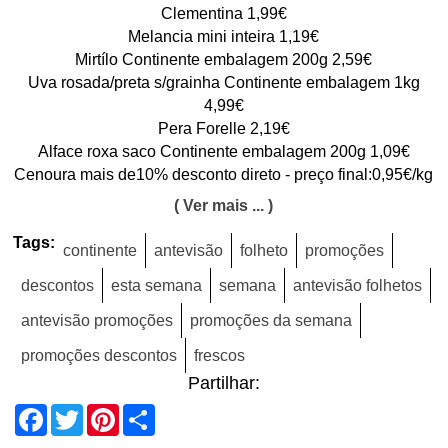
Clementina 1,99€
Melancia mini inteira 1,19€
Mirtílo Continente embalagem 200g 2,59€
Uva rosada/preta s/grainha Continente embalagem 1kg
4,99€
Pera Forelle 2,19€
Alface roxa saco Continente embalagem 200g 1,09€
Cenoura mais de10% desconto direto - preço final:0,95€/kg
( Ver mais ... )
Tags:
continente
antevisão
folheto
promoções
descontos
esta semana
semana
antevisão folhetos
antevisão promoções
promoções da semana
promoções descontos
frescos
Partilhar:
Facebook
Twitter
Pinterest
Share