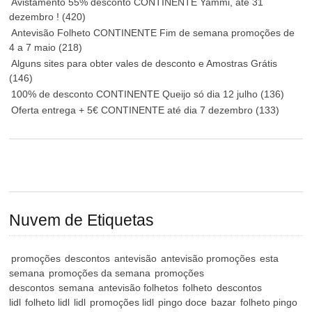
Avistamento 55% desconto CONTINENTE Yammi, até 31
dezembro !
(420)
Antevisão Folheto CONTINENTE Fim de semana promoções de
4 a 7 maio
(218)
Alguns sites para obter vales de desconto e Amostras Grátis
(146)
100% de desconto CONTINENTE Queijo só dia 12 julho
(136)
Oferta entrega + 5€ CONTINENTE até dia 7 dezembro
(133)
Nuvem de Etiquetas
promoções
descontos
antevisão
antevisão promoções
esta
semana
promoções da semana
promoções
descontos
semana
antevisão folhetos
folheto
descontos
lidl
folheto lidl
lidl
promoções lidl
pingo doce
bazar
folheto pingo