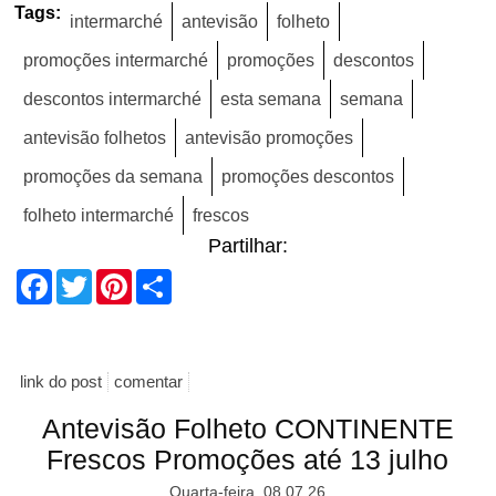
Tags:
intermarché
antevisão
folheto
promoções intermarché
promoções
descontos
descontos intermarché
esta semana
semana
antevisão folhetos
antevisão promoções
promoções da semana
promoções descontos
folheto intermarché
frescos
Partilhar:
Facebook
Twitter
Pinterest
Share
link do post
comentar
Antevisão Folheto CONTINENTE
Frescos Promoções até 13 julho
Quarta-feira, 08.07.26