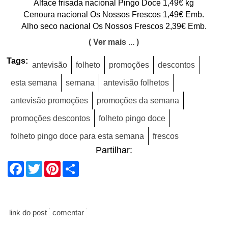
Alface frisada nacional Pingo Doce 1,49€ kg
Cenoura nacional Os Nossos Frescos 1,49€ Emb.
Alho seco nacional Os Nossos Frescos 2,39€ Emb.
( Ver mais ... )
Tags:
antevisão
folheto
promoções
descontos
esta semana
semana
antevisão folhetos
antevisão promoções
promoções da semana
promoções descontos
folheto pingo doce
folheto pingo doce para esta semana
frescos
Partilhar:
Facebook
Twitter
Pinterest
Share
link do post
comentar