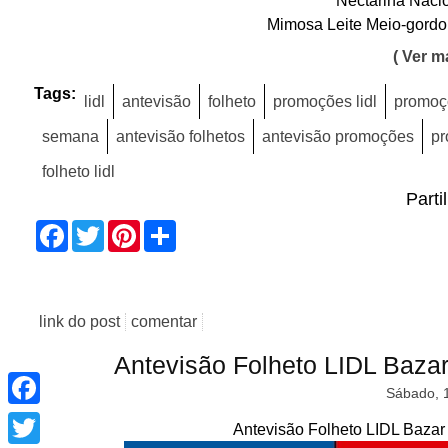
Mimosa Leite Meio-gordo
( Ver ma
Tags:
lidl
antevisão
folheto
promoções lidl
promoç
semana
antevisão folhetos
antevisão promoções
pr
folheto lidl
Parti
Facebook
Twitter
Pinterest
Share
link do post
comentar
Antevisão Folheto LIDL Baza
Facebook
Sábado, 
Twitter
Antevisão Folheto LIDL Bazar