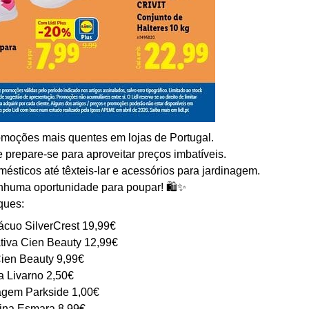
omoções mais quentes em lojas de Portugal.
e prepare-se para aproveitar preços imbatíveis.
ésticos até têxteis-lar e acessórios para jardinagem.
nhuma oportunidade para poupar! 🛍️✨
ques:
cuo SilverCrest 19,99€
tiva Cien Beauty 12,99€
ien Beauty 9,99€
a Livarno 2,50€
agem Parkside 1,00€
ina Esmara 8,99€