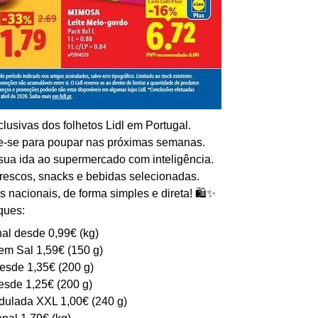
usivas dos folhetos Lidl em Portugal.
e-se para poupar nas próximas semanas.
 sua ida ao supermercado com inteligência.
frescos, snacks e bebidas selecionadas.
 nacionais, de forma simples e direta! 🛍️✨
ques:
al desde 0,99€ (kg)
em Sal 1,59€ (150 g)
esde 1,35€ (200 g)
sde 1,25€ (200 g)
dulada XXL 1,00€ (240 g)
nal 1,79€ (kg)