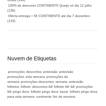
Grátis
(146)
100% de desconto CONTINENTE Queijo só dia 12 julho
(136)
Oferta entrega + 5€ CONTINENTE até dia 7 dezembro
(133)
Nuvem de Etiquetas
promoções
descontos
antevisão
antevisão
promoções
esta semana
promoções da
semana
promoções descontos
semana
antevisão
folhetos
folheto
descontos lidl
folheto lidl
lidl
promoções
lidl
pingo doce
folheto pingo doce
bazar
folheto pingo doce
para esta semana
continente
fim de semana