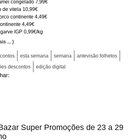
mei congelado 7,99€
 de vitela 10,99€
orco continente 4,49€
ontinente 4,49€
Algarve IGP 0,99€/kg
is ... )
contos
esta semana
semana
antevisão folhetos
es descontos
edição digital
lhar:
azar Super Promoções de 23 a 29
ho