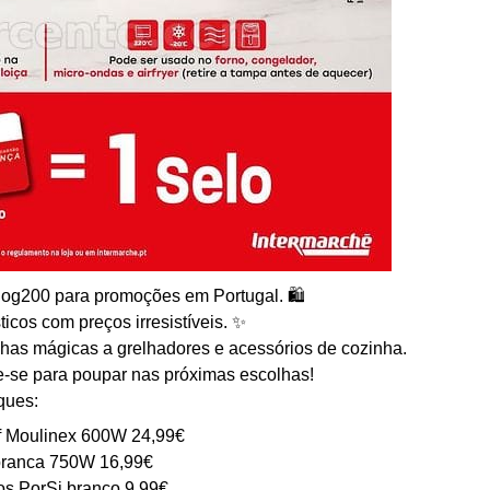
log200 para promoções em Portugal. 🛍️
ticos com preços irresistíveis. ✨
rinhas mágicas a grelhadores e acessórios de cozinha.
re-se para poupar nas próximas escolhas!
ques:
f Moulinex 600W 24,99€
branca 750W 16,99€
os PorSi branco 9,99€