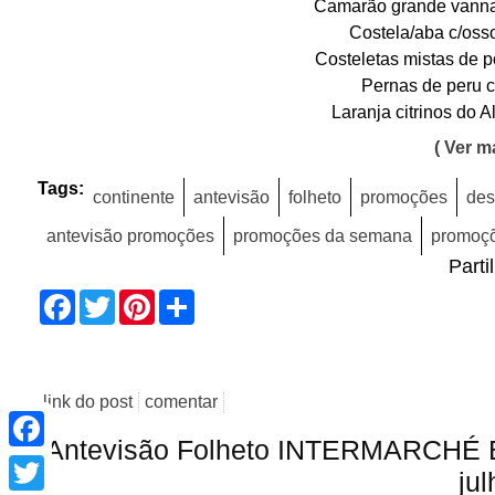
Camarão grande vanna
Costela/aba c/osso
Costeletas mistas de p
Pernas de peru c
Laranja citrinos do 
( Ver ma
Tags:
continente
antevisão
folheto
promoções
des
antevisão promoções
promoções da semana
promoçõ
Parti
Facebook
Twitter
Pinterest
Share
link do post
comentar
Facebook
Antevisão Folheto INTERMARCHÉ B
Twitter
jul