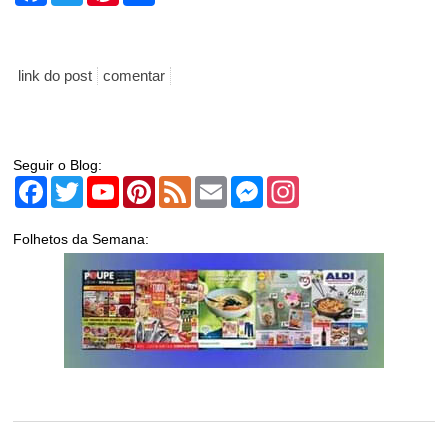
link do post
comentar
Seguir o Blog:
Facebook
Twitter
YouTube
Pinterest
Feed
Email
Messenger
Instagram
Folhetos da Semana: