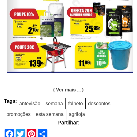
( Ver mais ... )
Tags:
antevisão
semana
folheto
descontos
promoções
esta semana
agriloja
Partilhar:
Facebook
Twitter
Pinterest
Share