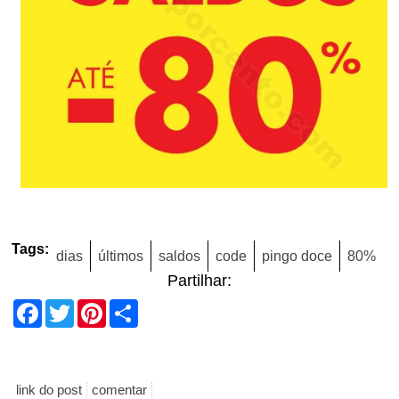
Tags:
dias
últimos
saldos
code
pingo doce
80%
Partilhar:
Facebook
Twitter
Pinterest
Share
link do post
comentar