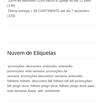
100% de desconto CONTINENTE Queijo só dia 12 julho
(136)
Oferta entrega + 5€ CONTINENTE até dia 7 dezembro
(133)
Nuvem de Etiquetas
promoções
descontos
antevisão
antevisão
promoções
esta semana
promoções da
semana
promoções descontos
semana
antevisão
folhetos
folheto
descontos lidl
folheto lidl
lidl
promoções
lidl
pingo doce
folheto pingo doce
folheto pingo doce para
esta semana
bazar
aldi
continente