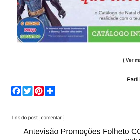
( Ver ma
Parti
Facebook
Twitter
Pinterest
Share
link do post
comentar
Antevisão Promoções Folheto 