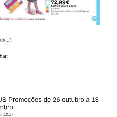
is ... )
lhar:
US Promoções de 26 outubro a 13
mbro
14.10.17