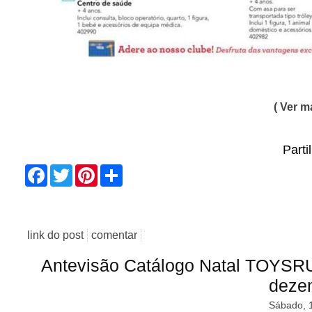
( Ver ma
Parti
Facebook
Twitter
Pinterest
Share
link do post
comentar
Antevisão Catálogo Natal TOYSR
deze
Sábado, 