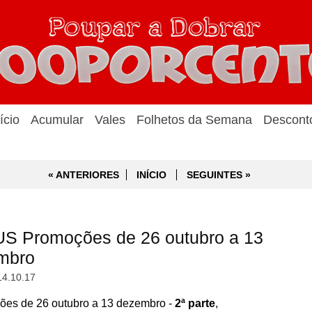
ício
Acumular
Vales
Folhetos da Semana
Descont
« ANTERIORES
INÍCIO
SEGUINTES »
US Promoções de 26 outubro a 13
mbro
14.10.17
es de 26 outubro a 13 dezembro -
2ª parte
,