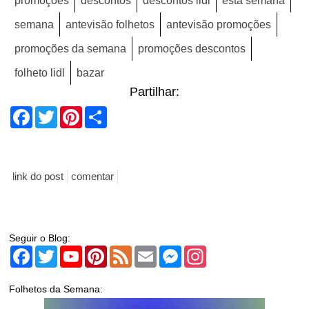
promoções
descontos
descontos lidl
esta semana
semana
antevisão folhetos
antevisão promoções
promoções da semana
promoções descontos
folheto lidl
bazar
Partilhar:
Facebook
Twitter
Pinterest
Share
link do post
comentar
Seguir o Blog:
Facebook
Twitter
YouTube
Pinterest
Feed
Email
Messenger
Instagram
Folhetos da Semana: