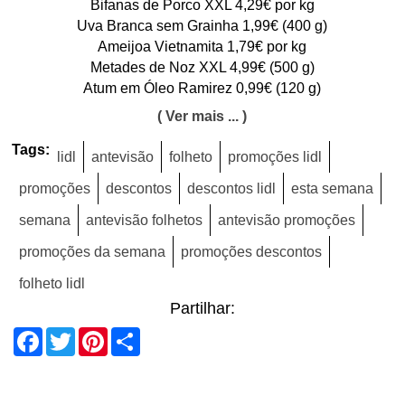
Bifanas de Porco XXL 4,29€ por kg
Uva Branca sem Grainha 1,99€ (400 g)
Ameijoa Vietnamita 1,79€ por kg
Metades de Noz XXL 4,99€ (500 g)
Atum em Óleo Ramirez 0,99€ (120 g)
( Ver mais ... )
Tags:
lidl
antevisão
folheto
promoções lidl
promoções
descontos
descontos lidl
esta semana
semana
antevisão folhetos
antevisão promoções
promoções da semana
promoções descontos
folheto lidl
Partilhar:
Facebook
Twitter
Pinterest
Share