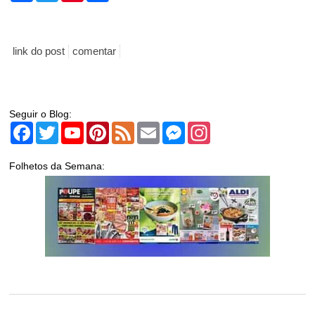
link do post
comentar
Seguir o Blog:
Facebook
Twitter
YouTube
Pinterest
Feed
Email
Messenger
Instagram
Folhetos da Semana: