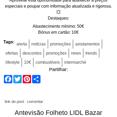
Aproveite esta oportunidade para abastecer a preços
especiais e poupar com informação atualizada e rigorosa.
💥
Destaques:
Abastecimento mínimo: 50€
Bónus em cartão: 10€
Tags:
alerta
notícias
promoções
avistamentos
ofertas
descontos
promoções
news
trends
lifestyle
10€
combustíveis
intermarché
Partilhar:
Facebook
Twitter
Pinterest
Share
link do post
comentar
Antevisão Folheto LIDL Bazar