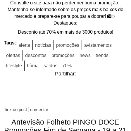
Consulte o site para não perder nenhuma promoção.
Mantenha-se informado sobre os preços mais baixos do
mercado e prepare-se para poupar a dobrar! 🛍️✨
Destaques:
Desconto até 70% em mais de 3000 produtos!
Tags:
alerta
notícias
promoções
avistamentos
ofertas
descontos
promoções
news
trends
lifestyle
hôma
saldos
70%
Partilhar:
link do post
comentar
Antevisão Folheto PINGO DOCE
Promoções Fim de Semana - 19 a 21