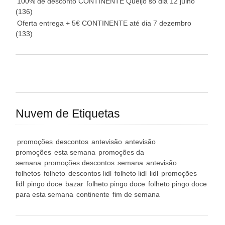
100% de desconto CONTINENTE Queijo só dia 12 julho
(136)
Oferta entrega + 5€ CONTINENTE até dia 7 dezembro
(133)
Nuvem de Etiquetas
promoções
descontos
antevisão
antevisão
promoções
esta semana
promoções da
semana
promoções descontos
semana
antevisão
folhetos
folheto
descontos lidl
folheto lidl
lidl
promoções
lidl
pingo doce
bazar
folheto pingo doce
folheto pingo doce
para esta semana
continente
fim de semana