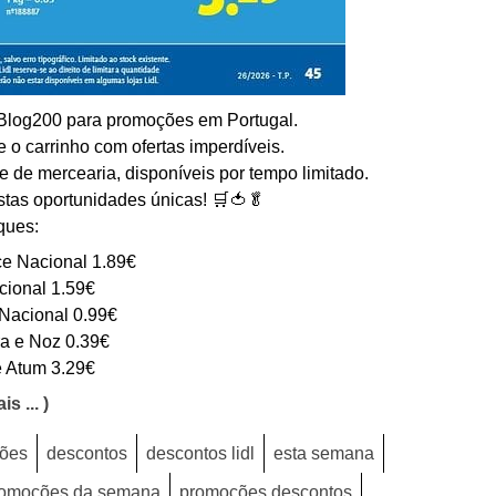
 Blog200 para promoções em Portugal.
 o carrinho com ofertas imperdíveis.
e de mercearia, disponíveis por tempo limitado.
estas oportunidades únicas! 🛒🍅🥬
ques:
e Nacional 1.89€
acional 1.59€
Nacional 0.99€
a e Noz 0.39€
 Atum 3.29€
is ... )
ões
descontos
descontos lidl
esta semana
omoções da semana
promoções descontos