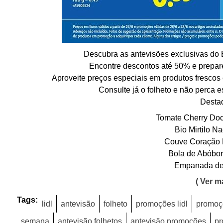
Descubra as antevisões exclusivas do
Encontre descontos até 50% e prepare
Aproveite preços especiais em produtos frescos 
Consulte já o folheto e não perca 
Desta
Tomate Cherry Doc
Bio Mirtilo N
Couve Coração 
Bola de Abóbor
Empanada de
( Ver ma
Tags:
lidl
antevisão
folheto
promoções lidl
promoç
semana
antevisão folhetos
antevisão promoções
pr