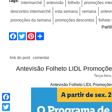
Tags:
intermarché
antevisão
folheto
promoções inte
descontos intermarché
esta semana
semana
antevi
promoções da semana
promoções descontos
folheto
Parti
Facebook
Twitter
Pinterest
Share
link do post
comentar
Antevisão Folheto LIDL Promoçõe
Terça-feira
Antevisão Folheto LIDL Promoções
Facebook
Twitter